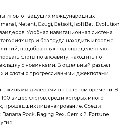
упны игры от ведущих международных
enal, Netent, Ezugi, Betsoft, IsoftBet, Evolution
овайдеров. Удобная навигационная система
атегориях игр и без труда находить игровые
х линий, подобранных под определенную
ировать слоты по алфавиту, находить по
вкладку с новинками. В отдельный раздел
х и слоты с прогрессивными джекпотами.
 с живыми дилерами в реальном времени. В
 100 видео слотов, среди которых много
к, прошедших лицензирование. Среди
Banana Rock, Raging Rex, Gemix 2, Fortune
ругие.