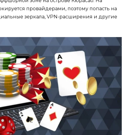
оффшорной зоне на острове Кюрасао. На
окируется провайдерами, поэтому попасть на
циальные зеркала, VPN-расширения и другие