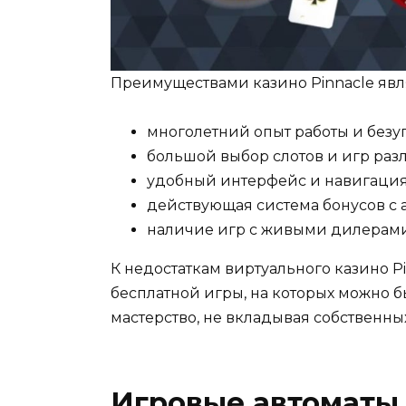
Преимуществами казино Pinnacle явл
многолетний опыт работы и безу
большой выбор слотов и игр раз
удобный интерфейс и навигация
действующая система бонусов с
наличие игр с живыми дилерами
К недостаткам виртуального казино P
бесплатной игры, на которых можно б
мастерство, не вкладывая собственных
Игровые автоматы