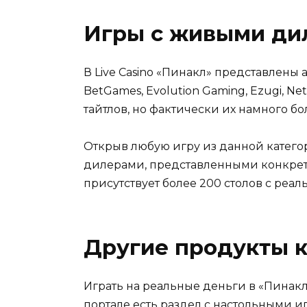
Игры с живыми ди
В Live Casino «Пинакл» представлены
BetGames, Evolution Gaming, Ezugi, N
тайтлов, но фактически их намного бо
Открыв любую игру из данной категор
дилерами, представленными конкретн
присутствует более 200 столов с реал
Другие продукты 
Играть на реальные деньги в «Пинакл»
портале есть раздел с настольными иг