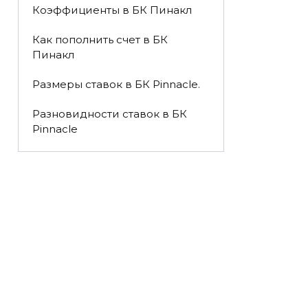
Коэффициенты в БК Пинакл
Как пополнить счет в БК
Пинакл
Размеры ставок в БК Pinnacle.
Разновидности ставок в БК
Pinnacle