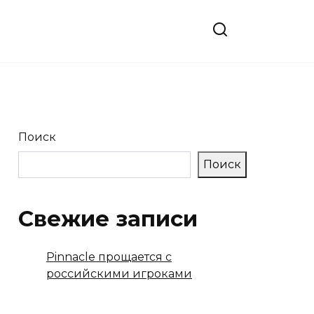
Поиск
Поиск
Свежие записи
Pinnacle прощается с
российскими игроками