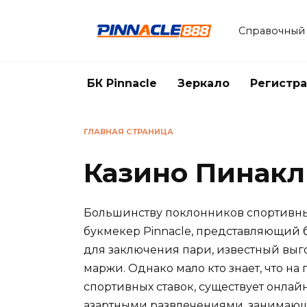
Перейти
к
Справочный 
содержанию
БК Pinnacle
Зеркало
Регистр
ГЛАВНАЯ СТРАНИЦА
Казино Пинакл
Большинству поклонников спортивны
букмекер Pinnacle, представляющий
для заключения пари, известный вы
маржи. Однако мало кто знает, что н
спортивных ставок, существует онлай
азартными развлечениями, занимаю