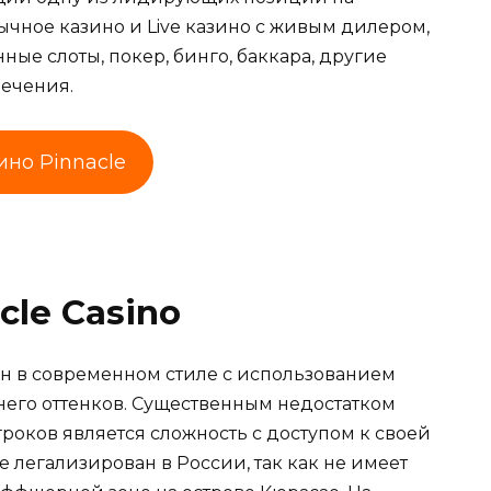
ычное казино и Live казино с живым дилером,
ные слоты, покер, бинго, баккара, другие
лечения.
ино Pinnacle
cle Casino
н в современном стиле с использованием
его оттенков. Существенным недостатком
оков является сложность с доступом к своей
 легализирован в России, так как не имеет