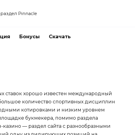
раздел Pinnacle
ация
Бонусы
Скачать
х ставок хорошо известен международный
 большое количество спортивных дисциплин
годными котировками и низким уровнем
а площадке букмекера, помимо раздела
н-казино — раздел сайта с разнообразными
щий одну из лидирующих позиций на